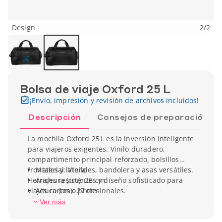
Design
2
/
2
Bolsa de viaje Oxford 25 L
¡Envío, impresión y revisión de archivos incluidos!
Descripción
Consejos de preparación
La mochila Oxford 25 L es la inversión inteligente
para viajeros exigentes. Vinilo duradero,
compartimento principal reforzado, bolsillos
frontales y laterales, bandolera y asas versátiles.
Material: Vinilo
Herrajes resistentes y diseño sofisticado para
Anchura (cm): 25 cm
viajes cortos o profesionales.
Altura (cm): 27 cm
Peso unitario: 1030 gr
Ver más