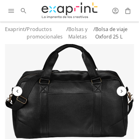
Exaprint
/
Productos
/
Bolsas y
/
Bolsa de viaje
promocionales
Maletas
Oxford 25 L