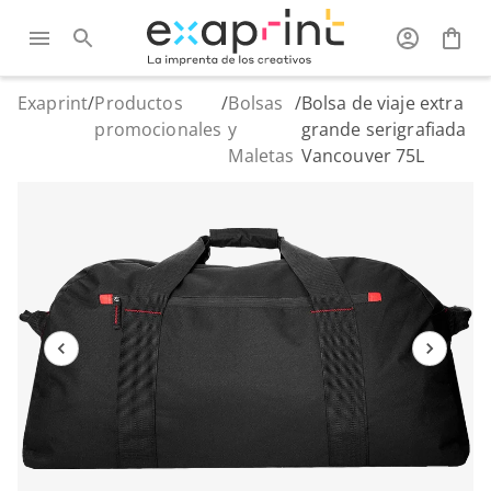
Exaprint
/
Productos
/
Bolsas
/
Bolsa de viaje extra
promocionales
y
grande serigrafiada
Maletas
Vancouver 75L