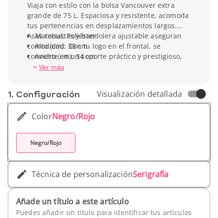
Viaja con estilo con la bolsa Vancouver extra
grande de 75 L. Espaciosa y resistente, acomoda
tus pertenencias en desplazamientos largos.
Asas robustas y bandolera ajustable aseguran
Material: Poliéster
comodidad. Con tu logo en el frontal, se
Alto (cm): 38 cm
convierte en un soporte práctico y prestigioso,
Ancho (cm): 34 cm
ideal para seminarios y viajes de trabajo.
Profundidad (cm): 74 cm
Ver más
Peso unitario: 1030 g
1. Conf­iguración
Visualización detallada
Color
Negro/Rojo
Negro/Rojo
Técnica de personalización
Serigrafía
Añade un título a este artículo
Puedes añadir un título para identificar tus artículos