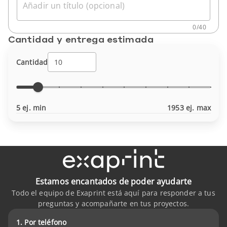
Añadir un título (opcional)
0
/
40
Cantidad y entrega estimada
Cantidad
5 ej. min
1953 ej. max
Estamos encantados de poder ayudarte
Todo el equipo de Exaprint está aquí para responder a tus
preguntas y acompañarte en tus proyectos.
1. Por teléfono