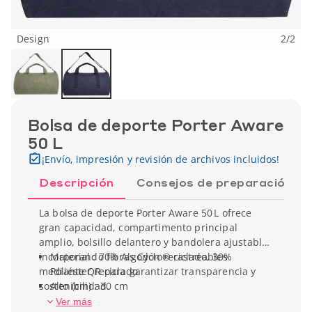
Design
2
/
2
Bolsa de deporte Porter Aware
50 L
¡Envío, impresión y revisión de archivos incluidos!
Descripción
Consejos de preparación
La bolsa de deporte Porter Aware 50 L ofrece
gran capacidad, compartimento principal
amplio, bolsillo delantero y bandolera ajustable,
incorporando fibras Cyclo® rastreables
Material : 70% Algodón reciclado, 30%
mediante QR para garantizar transparencia y
Poliéster reciclado
sostenibilidad.
Alto (cm) : 30 cm
Ancho (cm) : 55 cm
Ver más