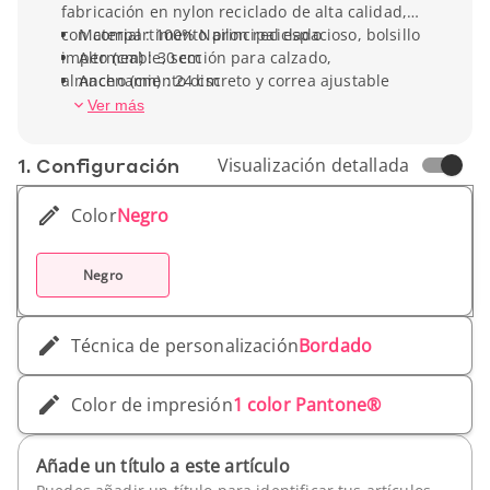
fabricación en nylon reciclado de alta calidad,
con compartimento principal espacioso, bolsillo
Material : 100% Nailon reciclado
impermeable, sección para calzado,
Alto (cm) : 30 cm
almacenamiento discreto y correa ajustable
Ancho (cm) : 24 cm
para comodidad óptima.
Profundidad (cm) : 50 cm
Ver más
Peso unitario : 955 g
1. Conf­iguración
Visualización detallada
Color
Negro
Negro
Técnica de personalización
Bordado
Color de impresión
1 color Pantone®
Añade un título a este artículo