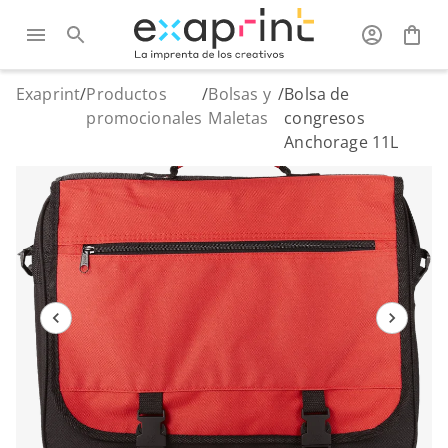
Exaprint
/
Productos
/
Bolsas y
/
Bolsa de
promocionales
Maletas
congresos
Anchorage 11L