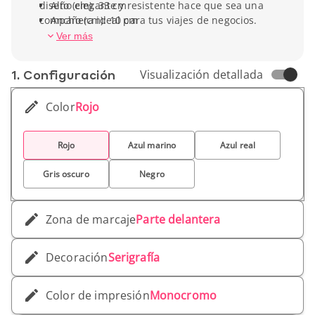
diseño elegante y resistente hace que sea una
Alto (cm): 33 cm
compañera ideal para tus viajes de negocios.
Ancho (cm): 10 cm
Profundidad: 40 cm
Ver más
Peso unitario: 408 g
1. Conf­iguración
Visualización detallada
Color
Rojo
Rojo
Azul marino
Azul real
Gris oscuro
Negro
Zona de marcaje
Parte delantera
Decoración
Serigrafía
Color de impresión
Monocromo