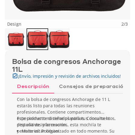
Design
2
/
3
Bolsa de congresos Anchorage
11L
¡Envío, impresión y revisión de archivos incluidos!
Descripción
Consejos de preparación
Con la bolsa de congresos Anchorage de 11 L
estarás listo para todas las reuniones
profesionales. Contiene compartimentos
especialmente diseñados para tus documentos,
Este producto no tiene plantillas. Consulta la
dispositivos y accesorios, esta mochila te
pestaña de información.
permite estar organizado en todo momento. Su
Material: Poliéster