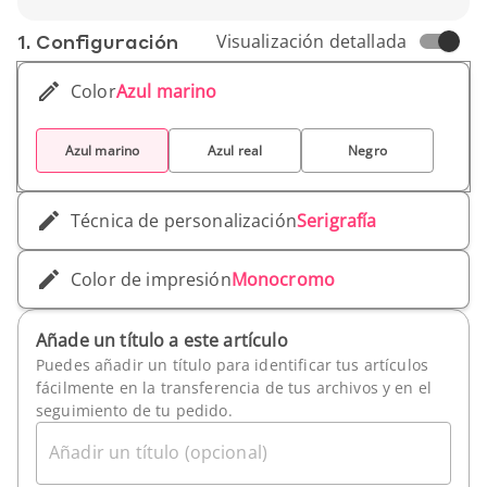
moderno y su resistencia hacen que sea una
Altura: 28 cm
elección ideal para promocionar tu marca,
Peso unitario: 115 g
1. Conf­iguración
Visualización detallada
garantizando una buena organización.
Color
Azul marino
Azul marino
Azul real
Negro
Técnica de personalización
Serigrafía
Color de impresión
Monocromo
Añade un título a este artículo
Puedes añadir un título para identificar tus artículos
fácilmente en la transferencia de tus archivos y en el
seguimiento de tu pedido.
Añadir un título (opcional)