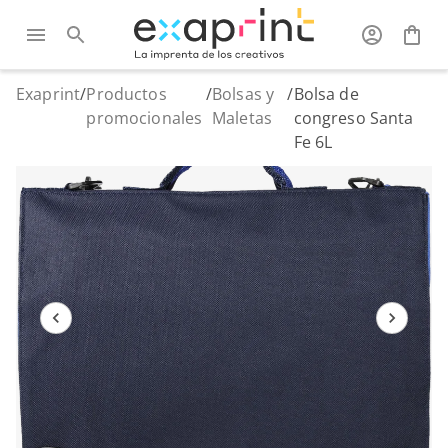
Exaprint
/
Productos
/
Bolsas y
/
Bolsa de
promocionales
Maletas
congreso Santa
Fe 6L