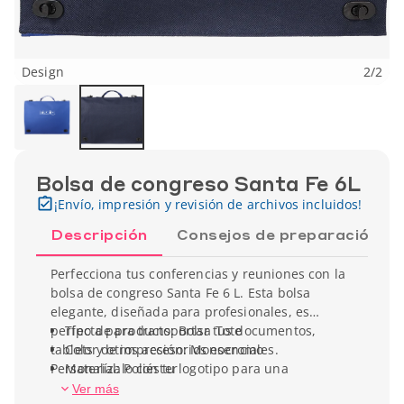
Design
2
/
2
Bolsa de congreso Santa Fe 6L
¡Envío, impresión y revisión de archivos incluidos!
Descripción
Consejos de preparación
Perfecciona tus conferencias y reuniones con la
bolsa de congreso Santa Fe 6 L. Esta bolsa
elegante, diseñada para profesionales, es
perfecta para transportar tus documentos,
Tipo de producto: Bolsa Tote
tablets y otros accesorios esenciales.
Color de impresión: Monocromo
Personalízalo con tu logotipo para una
Material: Poliéster
visibilidad máxima en tus eventos. Su diseño
Ancho: 7 cm
Ver más