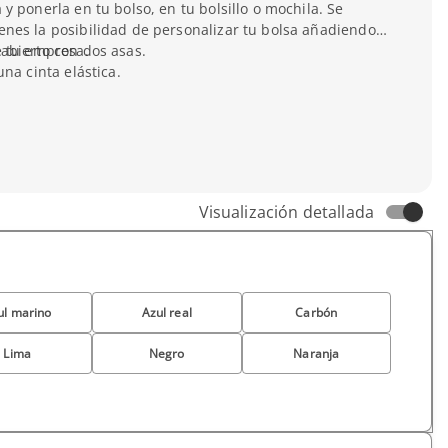
y ponerla en tu bolso, en tu bolsillo o mochila. Se
nes la posibilidad de personalizar tu bolsa añadiendo
e tu empresa.
abierto con dos asas.
na cinta elástica.
Visualización detallada
ul marino
Azul real
Carbón
Lima
Negro
Naranja