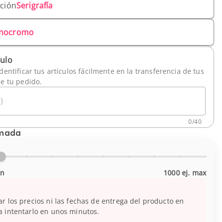
ación
Serigrafía
nocromo
culo
dentificar tus artículos fácilmente en la transferencia de tus
de tu pedido.
)
0
/
40
imada
in
1000 ej. max
r los precios ni las fechas de entrega del producto en
 intentarlo en unos minutos.