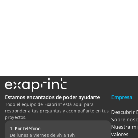
Estamos encantados de poder ayudarte
Empresa
Todo el equipo de Exaprint está aquí para
responder a tus preguntas y acompañarte en tus
Descubrir 
proyectos.
Sobre noso
Nuestra mi
1. Por teléfono
valores
De lunes a viernes de 9h a 19h