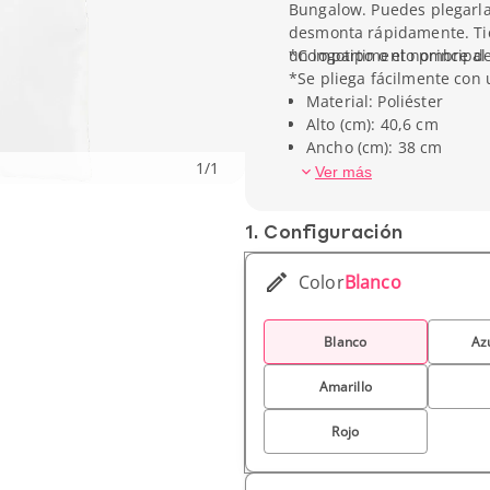
Bungalow. Puedes plegarla 
desmonta rápidamente. Tie
un logotipo o el nombre d
*Compartimento principal 
*Se pliega fácilmente con u
Material: Poliéster
Alto (cm): 40,6 cm
Ancho (cm): 38 cm
1
/
1
Peso unitario: 44 g
Ver más
1. Conf­iguración
Color
Blanco
Blanco
Az
Amarillo
Rojo