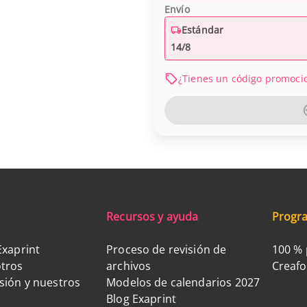
Envío
Estándar
14/8
¿Tienes un código promoci
Recursos y ayuda
Progra
Exaprint
Proceso de revisión de
100 % 
tros
archivos
Creaf
sión y nuestros
Modelos de calendarios 2027
Blog Exaprint