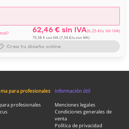
62,46 €
sin IVA
(
6,25 €
/u
sin IVA
)
onal?
75,58 €
con IVA
(
7,56 €
/u
con IVA
)
Crea tu diseño online
ma para profesionales
Información útil
para profesionales
Menciones legales
ocus
Condiciones generales de
venta
Política de privacidad