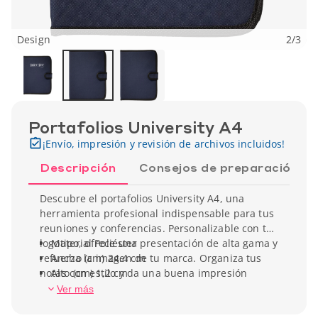
Design
2
/
3
Portafolios University A4
¡Envío, impresión y revisión de archivos incluidos!
Descripción
Consejos de preparación
Descubre el portafolios University A4, una
herramienta profesional indispensable para tus
reuniones y conferencias. Personalizable con tu
logotipo, ofrece una presentación de alta gama y
Material Poliéster
refuerza la imagen de tu marca. Organiza tus
Ancho (cm) 24.4 cm
notas con estilo y da una buena impresión
Alto (cm) 1,2 cm
durante tus eventos profesionales. Este
Ver más
portafolios incluye un cierre con velcro, un bucle
para bolígrafos, un bolsillo para documentos y