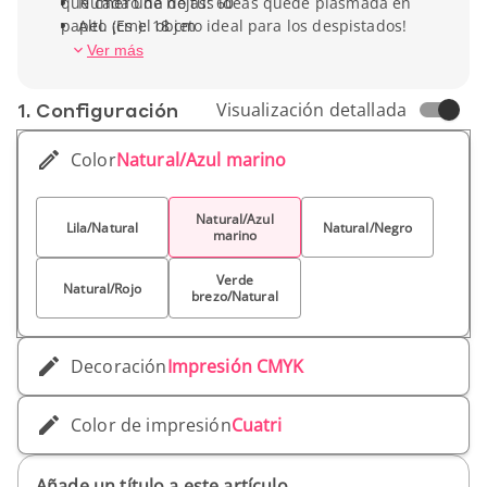
que cada una de tus ideas quede plasmada en
Número de hojas: 60
papel. ¡Es el objeto ideal para los despistados!
Alto (cm): 18 cm
Ancho (cm): 14 cm
Ver más
Peso unitario: 130 g
1. Conf­iguración
Visualización detallada
Color
Natural/Azul marino
Natural/Azul
Lila/Natural
Natural/Negro
marino
Verde
Natural/Rojo
brezo/Natural
Decoración
Impresión CMYK
Color de impresión
Cuatri
Añade un título a este artículo