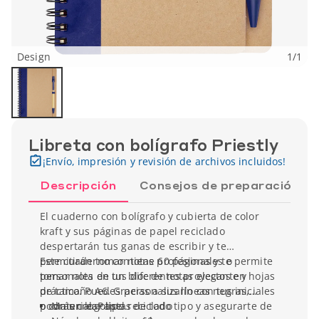
Design
1
/
1
Libreta con bolígrafo Priestly
¡Envío, impresión y revisión de archivos incluidos!
Descripción
Consejos de preparación
El cuaderno con bolígrafo y cubierta de color
kraft y sus páginas de papel reciclado
despertarán tus ganas de escribir y te
permitirán tomar notas profesionales o
Este cuaderno contiene 60 páginas y te permite
personales en un bloc de notas elegante y
tomar nota de tus diferentes proyectos en hojas
práctico. Puedes personalizarlo con tus iniciales
de tamaño A6. Gracias a sus líneas negras,
o con un logotipo.
podrás crear listas de todo tipo y asegurarte de
Material: Papel reciclado