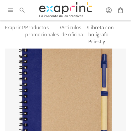
Exaprint
/
Productos
/
Articulos
/
Libreta con
promocionales
de oficina
bolígrafo
Priestly