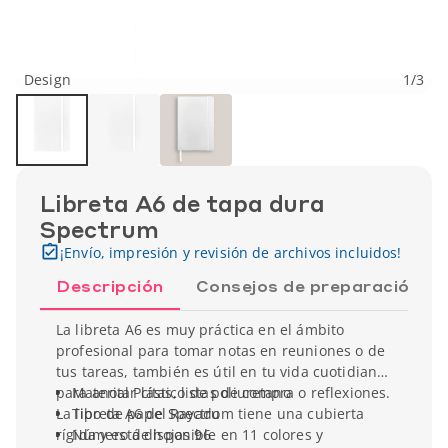
Design
1
/
3
Libreta A6 de tapa dura
Spectrum
¡Envío, impresión y revisión de archivos incluidos!
Descripción
Consejos de preparación
La libreta A6 es muy práctica en el ámbito
profesional para tomar notas en reuniones o de
tus tareas, también es útil en tu vida cuotidiana
para anotar citas, listas de compra o reflexiones.
Material Plástico de poliuretano
La libreta A6 de Spectrum tiene una cubierta
Tipo de papel Rayado
rígida y está disponible en 11 colores y
Número de hojas 96