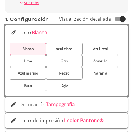
personalizable con el logotipo de una empresa,
Cierre Elástico
Ver más
de una asociación o de un club esportivo.
Ancho (cm) 9 cm
Alto (cm) 1 cm
1. Conf­iguración
Visualización detallada
Peso unitario 110 gr
Color
Blanco
Blanco
azul claro
Azul real
Lima
Gris
Amarillo
Azul marino
Negro
Naranja
Rosa
Rojo
Decoración
Tampografía
Color de impresión
1 color Pantone®