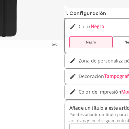
Peso unitario : 235 g
1. Conf­iguración
Color
Negro
Negro
Ne
6
/
6
Zona de personalizaci
Decoración
Tampograf
Color de impresión
Mo
Añade un título a este artí
Puedes añadir un título para i
archivos y en el seguimiento 