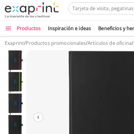
Productos
Inspiración e ideas
Beneficios y h
Exaprint
/
Productos promocionales
/
Articulos de oficina
/