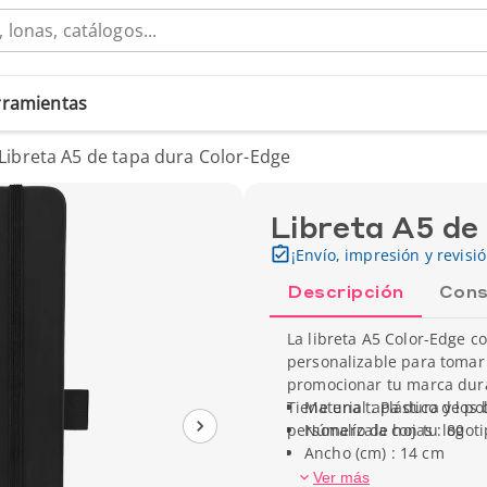
erramientas
Libreta A5 de tapa dura Color-Edge
Libreta A5 de
¡Envío, impresión y revisi
Descripción
Cons
La libreta A5 Color-Edge c
personalizable para tomar 
promocionar tu marca dura
Tiene una tapa dura y los 
Material : Plástico de po
personalízala con tu logoti
Número de hojas : 80
Ancho (cm) : 14 cm
Alto (cm) : 21 cm
Ver más