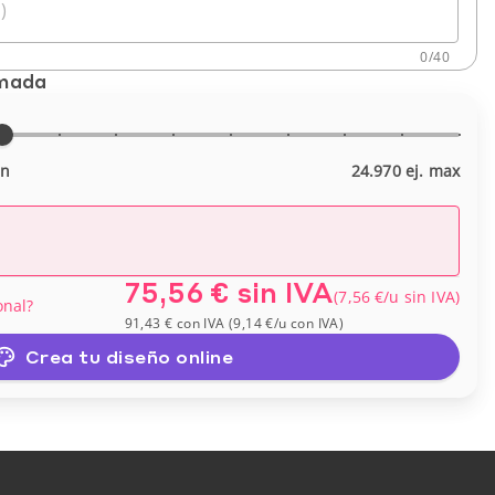
)
0
/
40
imada
in
24.970 ej. max
75,56 €
sin IVA
(
7,56 €
/u
sin IVA
)
onal?
91,43 €
con IVA
(
9,14 €
/u
con IVA
)
Crea tu diseño online