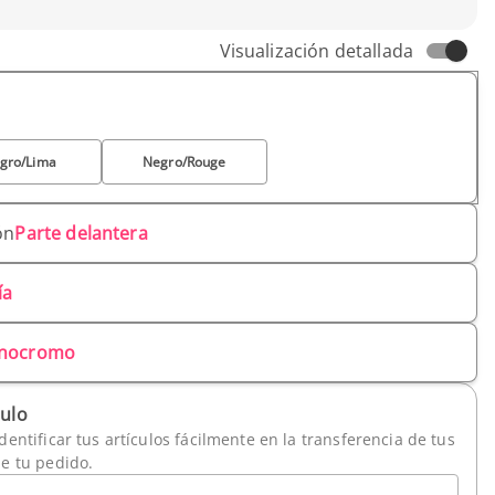
Visualización detallada
gro/Lima
Negro/Rouge
ón
Parte delantera
ía
nocromo
culo
dentificar tus artículos fácilmente en la transferencia de tus
de tu pedido.