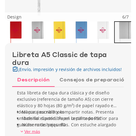
Design
6
/
7
Libreta A5 Classic de tapa
dura
¡Envío, impresión y revisión de archivos incluidos!
Descripción
Consejos de preparación
Esta libreta de tapa dura clásica y de diseño
exclusivo (referencia de tamaño A5) con cierre
elástico y 80 hojas (80 g/m²) de papel rayado es
ideal para escribir y compartir notas. Presenta
Marca: JournalBooks
un bolsillo expandible en la parte posterior para
Material: Cartón, Papel certificado FSC
guardar notas pequeñas. Con estuche alargado
Número de hojas: 80
de regalo de Journalbooks.
Tipo de papel: Rayado
Ver más