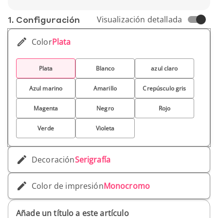
Cierre: Elástico
Alto (cm): 21,3 cm
1. Conf­iguración
Visualización detallada
Ancho (cm): 14,2 cm
Peso unitario: 327 g
Color
Plata
Plata
Blanco
azul claro
Azul marino
Amarillo
Crepúsculo gris
Magenta
Negro
Rojo
Verde
Violeta
Decoración
Serigrafía
Color de impresión
Monocromo
Añade un título a este artículo