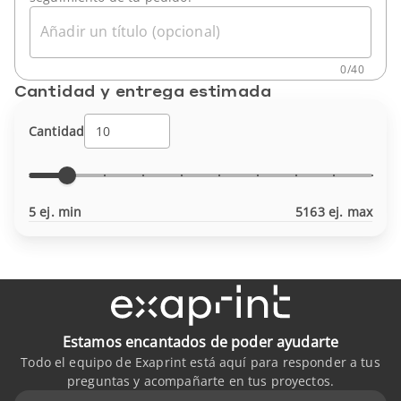
Añadir un título (opcional)
0
/
40
Cantidad y entrega estimada
Cantidad
5 ej. min
5163 ej. max
Estamos encantados de poder ayudarte
Todo el equipo de Exaprint está aquí para responder a tus
preguntas y acompañarte en tus proyectos.