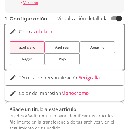
una experiencia de escritura cómoda y fluida,
Cierre: Elástico
Ver más
personalízala con tu logotipo para un look único
Alto (cm): 21 cm
y llamativo.
Ancho (cm): 14 cm
1. Conf­iguración
Visualización detallada
Peso unitario: 235 g
Color
azul claro
azul claro
Azul real
Amarillo
Negro
Rojo
Técnica de personalización
Serigrafía
Color de impresión
Monocromo
Añade un título a este artículo
Puedes añadir un título para identificar tus artículos
fácilmente en la transferencia de tus archivos y en el
seguimiento de tu pedido.