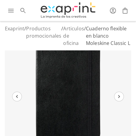
Exaprint
/
Productos
/
Articulos
/
Cuaderno flexible
promocionales
de
en blanco
oficina
Moleskine Classic L