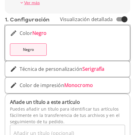
Tipo de papel: Blanco
Ver más
Cierre: Elástico
Tipo de encuadernación: Blanda
1. Conf­iguración
Visualización detallada
Alto (cm): 21 cm
Ancho (cm): 13 cm
Color
Negro
Peso unitario: 230 g
Negro
Técnica de personalización
Serigrafía
Color de impresión
Monocromo
Añade un título a este artículo
Puedes añadir un título para identificar tus artículos
fácilmente en la transferencia de tus archivos y en el
seguimiento de tu pedido.
Añadir un título (opcional)