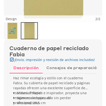
Design
2
/
2
Cuaderno de papel reciclado
Fabia
¡Envío, impresión y revisión de archivos incluidos!
Descripción
Consejos de preparación
Haz rimar ecología y estilo con el cuaderno
Fabia. Su cubierta de papel reciclado y páginas
rayadas ofrecen una excelente superficie de
escritura. Práctico e inspirador, proyecta una
Material: Papel
imagen eco-responsable sin perder
Número de hojas: 40
profesionalismo.
Alto (cm): 20,5 cm