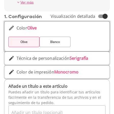
Ancho (cm): 12,3 cm
Ver más
Peso unitario: 84 g
1. Conf­iguración
Visualización detallada
Color
Olive
Olive
Blanco
Técnica de personalización
Serigrafía
Color de impresión
Monocromo
Añade un título a este artículo
Puedes añadir un título para identificar tus artículos
fácilmente en la transferencia de tus archivos y en el
seguimiento de tu pedido.
Añadir un título (opcional)