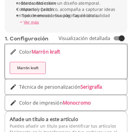
redondeadas crean un diseño atemporal.
Marca: Moleskine
Compacto y práctico, acompaña a capturar ideas
Material: Cartón
en todo momento. Sus páginas de alta calidad
Tipo de encuadernación: Tapa blanda
ofrecen escritura agradable. La legendaria
Número de hojas: 64
Ver más
calidad Moleskine combina tradición y
Altura: 14 cm
funcionalidad. Personalízalo para ofrecer una
Ancho: 9 cm
1. Conf­iguración
Visualización detallada
herramienta de escritura refinada que potencie
Peso unitario: 114 g
tu marca.
Color
Marrón kraft
Marrón kraft
Técnica de personalización
Serigrafía
Color de impresión
Monocromo
Añade un título a este artículo
Puedes añadir un título para identificar tus artículos