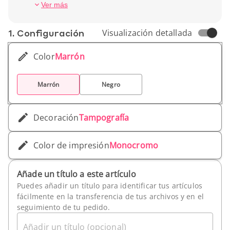
utilidad, estilo y comunicación de alta gama.
Número de hojas: 80
Ver más
Altura: 21 cm
Ancho: 13,5 cm
1. Conf­iguración
Visualización detallada
Peso unitario: 255 g
Color
Marrón
Marrón
Negro
Decoración
Tampografía
Color de impresión
Monocromo
Añade un título a este artículo
Puedes añadir un título para identificar tus artículos
fácilmente en la transferencia de tus archivos y en el
seguimiento de tu pedido.
Añadir un título (opcional)