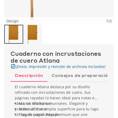
Design
1
/
2
Cuaderno con incrustaciones
de cuero Atlana
¡Envío, impresión y revisión de archivos incluidos!
Descripción
Consejos de preparación
El cuaderno Atlana destaca por su diseño
refinado con incrustaciones de cuero. Sus
páginas rayadas lo hacen ideal para notas e
ideas, en oficina o reuniones. Elegante y
Marca: Marksman
práctico, ofrece amplia superficie para tu logo.
Material: Cuero
Un regalo corporativo premium que une
Tipo de papel: Rayado