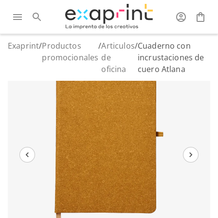
Exaprint
/
Productos
/
Articulos
/
Cuaderno con
promocionales
de
incrustaciones de
oficina
cuero Atlana