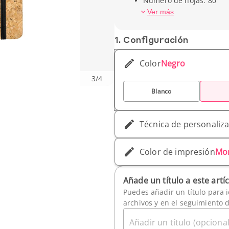
Número de hojas: 80
Tipo de papel: Rayado
Ver más
Cierre: Elástico
Ancho (cm): 14,4 cm
1. Conf­iguración
Alto (cm): 21,4 cm
Peso unitario: 292 gr
Color
Negro
3
/
4
Blanco
Técnica de personaliz
Color de impresión
Mo
Añade un título a este artí
Puedes añadir un título para i
archivos y en el seguimiento 
Añadir un título (opcional