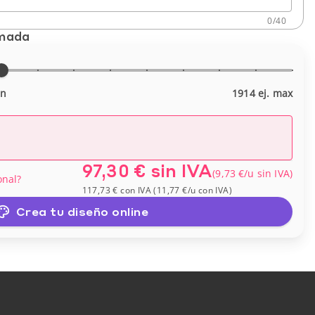
0
/
40
imada
in
1914 ej. max
97,30 €
sin IVA
(
9,73 €
/u
sin IVA
)
onal?
117,73 €
con IVA
(
11,77 €
/u
con IVA
)
Crea tu diseño online