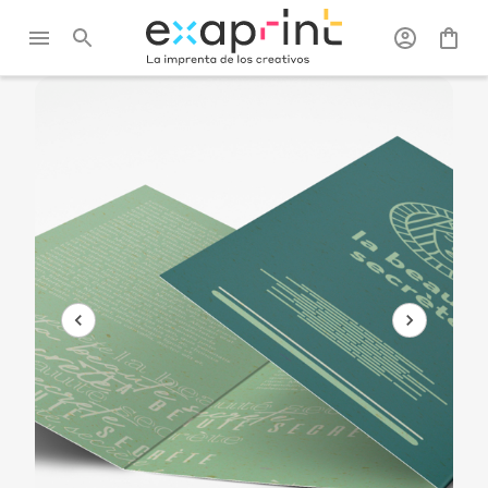
Exaprint
/
Flyers, catálogos y
/
Folletos
/
Folleto 3
folletos
palas