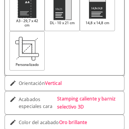
A3 - 29,7 x 42
DL - 10 x 21 cm
14,8 x 14,8 cm
cm
Personalizado
Orientación
Vertical
Stamping caliente y barniz
Acabados
especiales cara
selectivo 3D
Color del acabado
Oro brillante