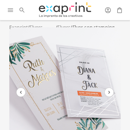
Exaprint
/
Flyers,
/
Flyers
/
Flyer con stamping
catálogos y
caliente y barniz
folletos
selectivo 3D