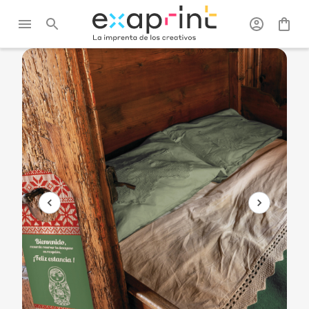
Exaprint
/
Flyers, catálogos y
/
Flyers
/
Colgador
folletos
puerta