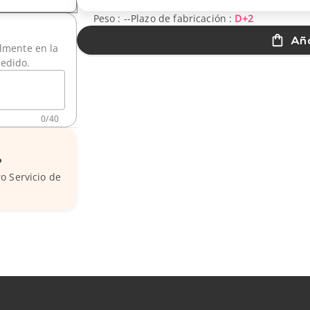
Peso :
--
Plazo de fabricación :
D+2
Aña
ilmente en la
pedido.
0
/
40
?
o Servicio de