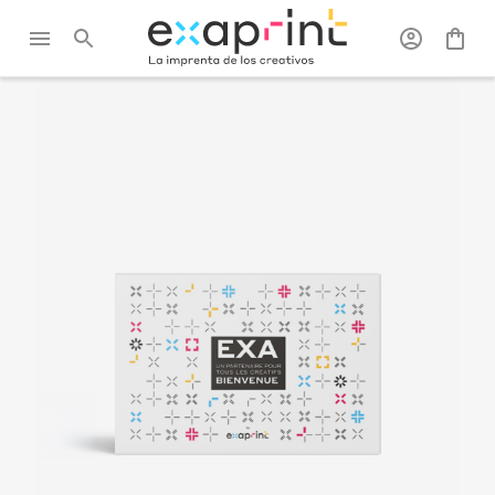
Exaprint
/
Kits de
/
Kit de bienvenida
muestras
revendedor