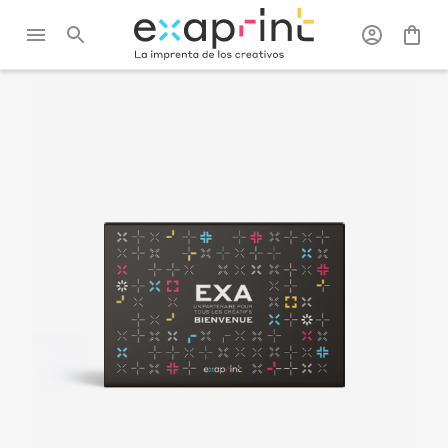
Exaprint
/
Kits de muestras
/
Kit de bienvenida