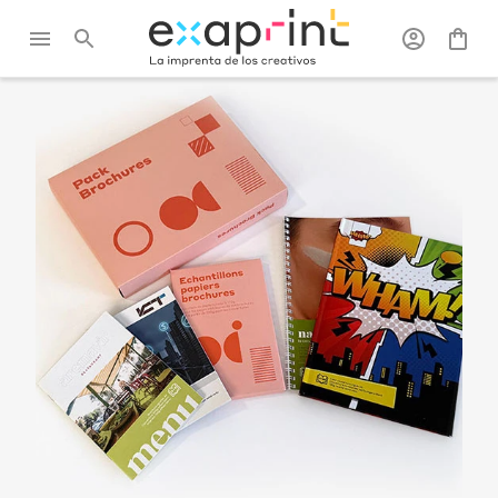
Exaprint
/
Kits de muestras
/
Pack de folletos