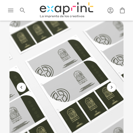
Exaprint
/
Impresión en
/
Pliegos
/
Todos los
pliego
pliegos