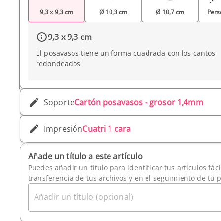
9,3 x 9,3 cm
Ø 10,3 cm
Ø 10,7 cm
Pers
9,3 x 9,3 cm
El posavasos tiene un forma cuadrada con los cantos
redondeados
Soporte
Cartón posavasos - grosor 1,4mm
Impresión
Cuatri 1 cara
Añade un título a este artículo
Puedes añadir un título para identificar tus artículos fác
transferencia de tus archivos y en el seguimiento de tu 
Añadir un título (opcional)