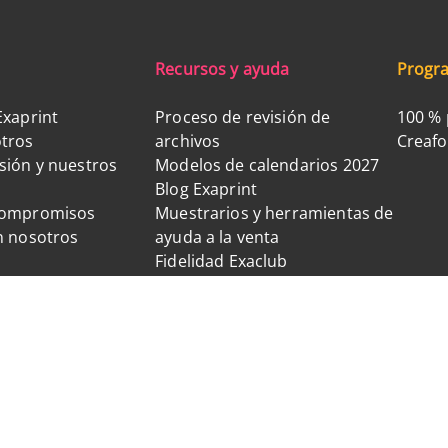
Recursos y ayuda
Progra
Exaprint
Proceso de revisión de
100 % 
tros
archivos
Creaf
sión y nuestros
Modelos de calendarios 2027
Blog Exaprint
compromisos
Muestrarios y herramientas de
n nosotros
ayuda a la venta
Fidelidad Exaclub
Síguenos en las redes sociales