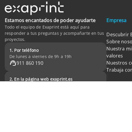
Estamos encantados de poder ayudarte
Empresa
Todo el equipo de Exaprint está aquí para
responder a tus preguntas y acompañarte en tus
Descubrir 
proyectos.
Sobre noso
Nuestra mi
1. Por teléfono
valores
De lunes a viernes de 9h a 19h
Nuestros 
911 860 190
Trabaja co
2. En la página web exaprint.es
las 24h del día 7 días a la semana
FAQ
Formulario