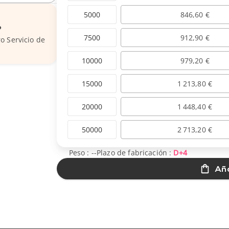
5000
846,60 €
?
7500
912,90 €
o Servicio de
10000
979,20 €
15000
1 213,80 €
20000
1 448,40 €
50000
2 713,20 €
Peso :
--
Plazo de fabricación :
D+4
Aña