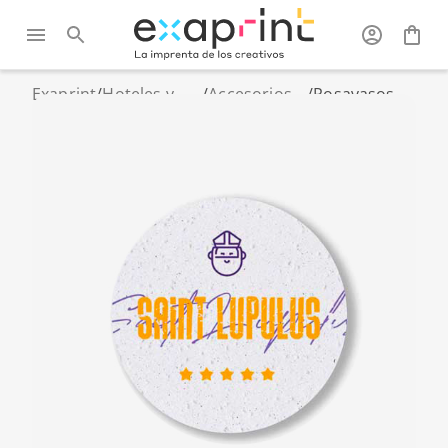
Exaprint
/
Hoteles y
/
Accesorios
/
Posavasos
restaurantes
restauración
de papeles
con semillas