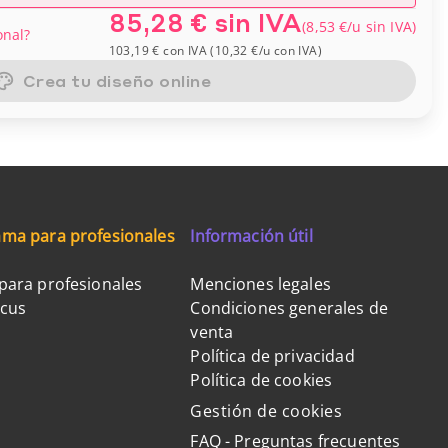
85,28 €
sin IVA
(
8,53 €
/u
sin IVA
)
onal?
103,19 €
con IVA
(
10,32 €
/u
con IVA
)
Crea tu diseño online
ma para profesionales
Información útil
para profesionales
Menciones legales
ocus
Condiciones generales de
venta
Política de privacidad
Política de cookies
Gestión de cookies
FAQ - Preguntas frecuentes