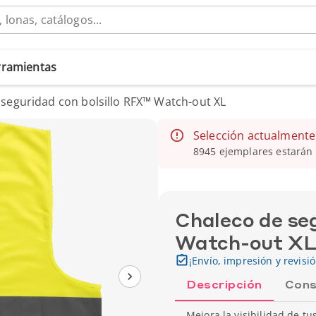
erramientas
 seguridad con bolsillo RFX™ Watch-out XL
Selección actualmente
8945 ejemplares estarán 
Chaleco de se
Watch-out X
¡Envío, impresión y revisi
Descripción
Cons
Mejora la visibilidad de t