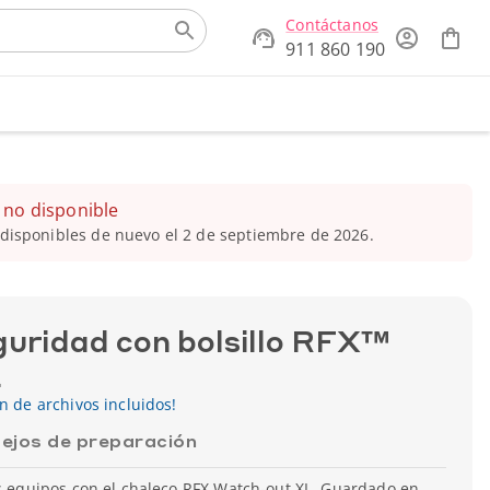
Contáctanos
911 860 190
 no disponible
disponibles de nuevo el 2 de septiembre de 2026.
guridad con bolsillo RFX™
L
ón de archivos incluidos!
ejos de preparación
us equipos con el chaleco RFX Watch-out XL. Guardado en