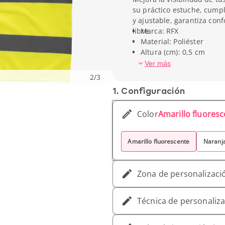
su práctico estuche, cumpl
y ajustable, garantiza conf
libre.
Marca: RFX
Material: Poliéster
Altura (cm): 0,5 cm
Anchura (cm): 65 cm
Ver más
Peso unitario: 146 gr
2
/
3
1. Conf­iguración
Color
Amarillo fluores
Amarillo fluorescente
Naranja
Zona de personalizaci
Técnica de personaliz