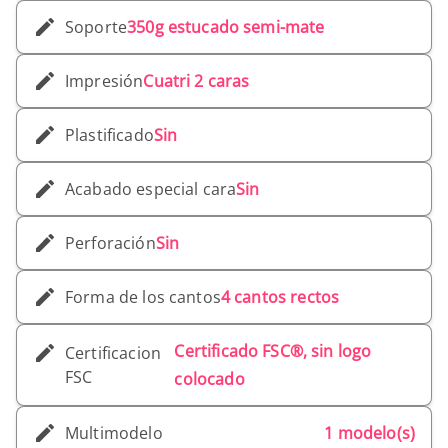
Soporte
350g estucado semi-mate
Impresión
Cuatri 2 caras
Plastificado
Sin
Acabado especial cara
Sin
Perforación
Sin
Forma de los cantos
4 cantos rectos
Certificado FSC®, sin logo
Certificacion
FSC
colocado
Multimodelo
1 modelo(s)