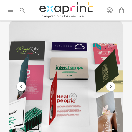
Exaprint
/
Tarjetas
/
Tarjetas de
/
Todas las tarjetas
visita
de visita