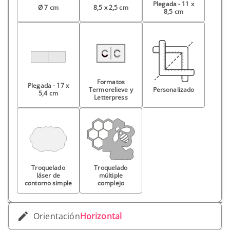
Plegada - 11 x
Ø 7 cm
8,5 x 2,5 cm
8,5 cm
Formatos
Plegada - 17 x
Termorelieve y
Personalizado
5,4 cm
Letterpress
Troquelado
Troquelado
láser de
múltiple
contorno simple
complejo
Orientación
Horizontal