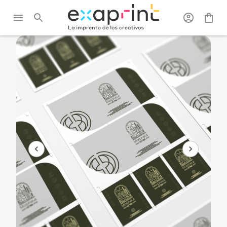
Exaprint
/
Impresión en
/
Pliegos
/
Todos los
pliego
pliegos