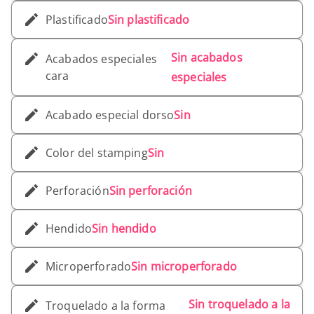
Plastificado
Sin plastificado
Sin acabados
Acabados especiales
cara
especiales
Acabado especial dorso
Sin
Color del stamping
Sin
Perforación
Sin perforación
Hendido
Sin hendido
Microperforado
Sin microperforado
Sin troquelado a la
Troquelado a la forma