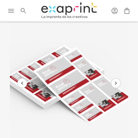
Exaprint
/
Impresión en pliego
/
Pliegos
/
Pliego A4