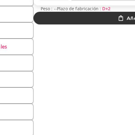
Peso :
--
Plazo de fabricación :
D+2
Aña
les