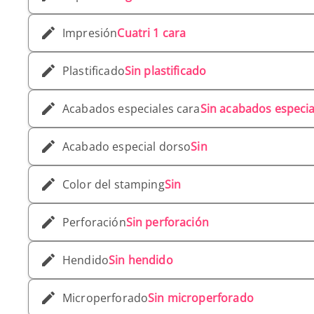
Impresión
Cuatri 1 cara
Plastificado
Sin plastificado
Acabados especiales cara
Sin acabados especia
Acabado especial dorso
Sin
Color del stamping
Sin
Perforación
Sin perforación
Hendido
Sin hendido
Microperforado
Sin microperforado