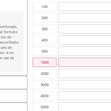
100
200
perforado,
300
 al formato
ción de
400
ascarillado,
llado de
500
imo: 4 cm
on eje de
1000
2000
3000
4000
5000