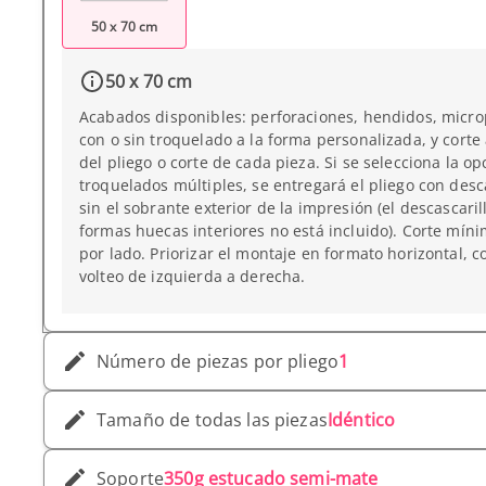
50 x 70 cm
50 x 70 cm
Acabados disponibles: perforaciones, hendidos, micro
con o sin troquelado a la forma personalizada, y corte
del pliego o corte de cada pieza. Si se selecciona la op
troquelados múltiples, se entregará el pliego con desc
sin el sobrante exterior de la impresión (el descascari
formas huecas interiores no está incluido). Corte mín
por lado. Priorizar el montaje en formato horizontal, c
volteo de izquierda a derecha.
Número de piezas por pliego
1
Tamaño de todas las piezas
Idéntico
Soporte
350g estucado semi-mate