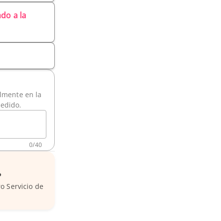
do a la
ilmente en la
pedido.
0
/
40
?
o Servicio de