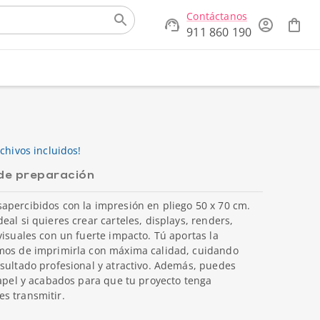
Contáctanos
911 860 190
chivos incluidos!
de preparación
apercibidos con la impresión en pliego 50 x 70 cm.
al si quieres crear carteles, displays, renders,
visuales con un fuerte impacto. Tú aportas la
amos de imprimirla con máxima calidad, cuidando
sultado profesional y atractivo. Además, puedes
papel y acabados para que tu proyecto tenga
s transmitir.