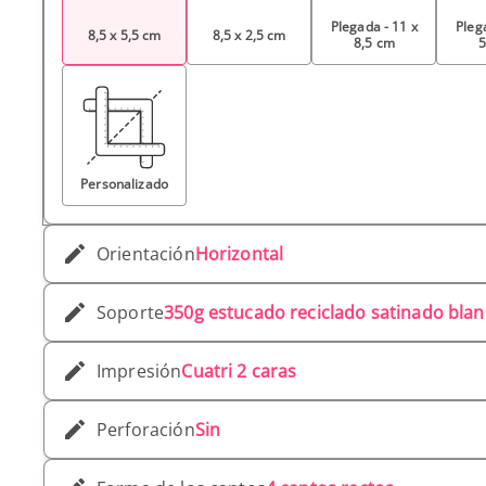
Plegada - 11 x
Pleg
8,5 x 5,5 cm
8,5 x 2,5 cm
8,5 cm
5
Personalizado
Orientación
Horizontal
Soporte
350g estucado reciclado satinado bla
Impresión
Cuatri 2 caras
Perforación
Sin