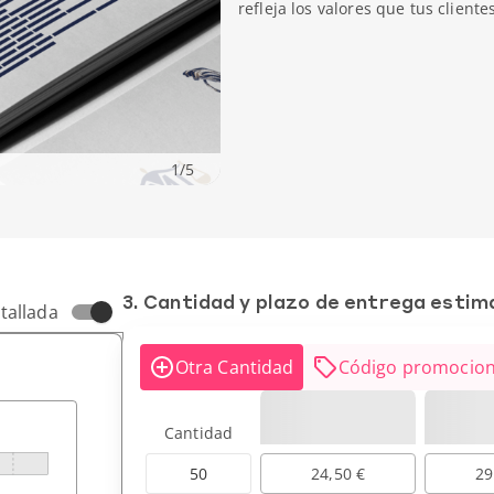
refleja los valores que tus cliente
1
/
5
3. Cantidad y plazo de entrega esti
tallada
Otra Cantidad
Código promocion
Cantidad
50
24,50 €
29