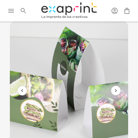
Exaprint
/
Posteres,
/
Expositores y PLV
/
PLV de
roll-up y PLV
de mostradores
mesa