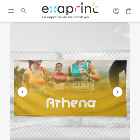
Exaprint
/
Gran
/
Lonas
/
Lona para
Formato
publicitarias
exterior