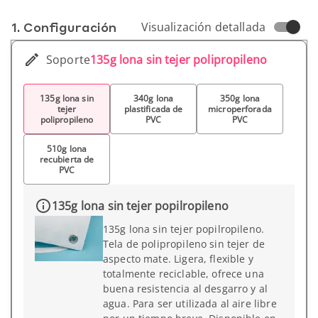
1. Conf­iguración
Visualización detallada
Soporte
135g lona sin tejer polipropileno
135g lona sin
340g lona
350g lona
tejer
plastificada de
microperforada
polipropileno
PVC
PVC
510g lona
recubierta de
PVC
135g lona sin tejer popilropileno
135g lona sin tejer popilropileno.
Tela de polipropileno sin tejer de
aspecto mate. Ligera, flexible y
totalmente reciclable, ofrece una
buena resistencia al desgarro y al
agua. Para ser utilizada al aire libre