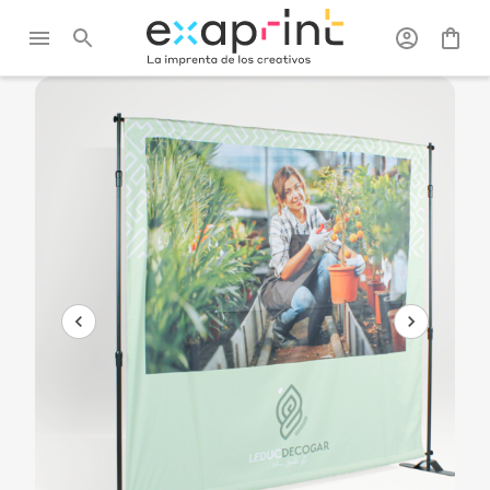
Exaprint
/
Ferias y
/
Stands
/
Photocall Best
expositor
Price